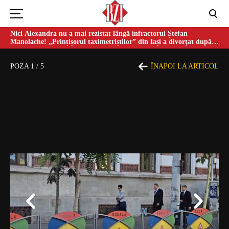
Nici Alexandra nu a mai rezistat lângă infractorul Ștefan
Manolache! „Prințișorul taximetriștilor” din Iași a divorţat după
doi ani de căsnicie
POZA
1
/
5
ÎNAPOI LA ARTICOL