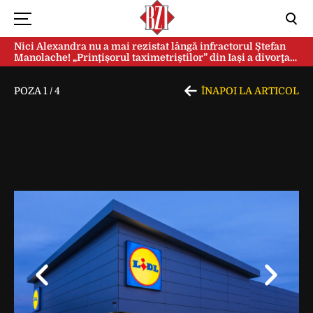
Nici Alexandra nu a mai rezistat lângă infractorul Ștefan
Manolache! „Prințișorul taximetriștilor” din Iași a divorţat
după doi ani de căsnicie
POZA
1
/
4
ÎNAPOI LA ARTICOL