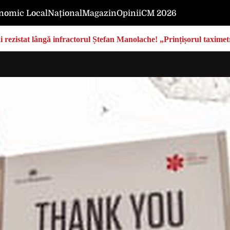
nomic Local
Național
Magazin
Opinii
CM 2026
rezistat lângă infractorul Ștefan Manolache! „Prințișorul taximetri