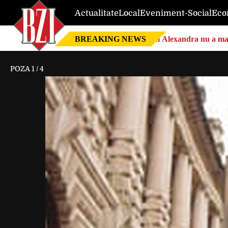
Actualitate
Local
Eveniment-Social
Eco
BREAKING NEWS
Nici Alexandra nu a mai 
POZA
1
/
4