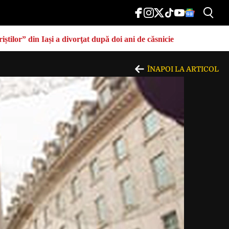
știlor” din Iași a divorţat după doi ani de căsnicie
ÎNAPOI LA ARTICOL