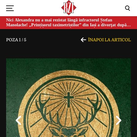
Nici Alexandra nu a mai rezistat lângă infractorul Ștefan
Manolache! „Prințișorul taximetriștilor” din Iași a divorţat după
doi ani de căsnicie
POZA
1
/
5
ÎNAPOI LA ARTICOL