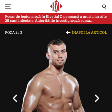
Focar de legioneloză în Elveția! O persoană a murit, iar alte
26 sunt infectate. Autoritățile investighează sursa
contaminării
POZA
2
/
3
ÎNAPOI LA ARTICOL