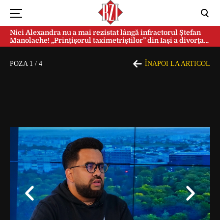
Nici Alexandra nu a mai rezistat lângă infractorul Ștefan
Manolache! „Prințișorul taximetriștilor” din Iași a divorţat
după doi ani de căsnicie
POZA
1
/
4
ÎNAPOI LA ARTICOL