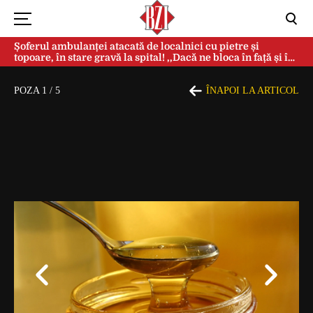
Șoferul ambulanței atacată de localnici cu pietre și
topoare, în stare gravă la spital! ,,Dacă ne bloca în față și în
spate, ne omorau…”
POZA
1
/
5
ÎNAPOI LA ARTICOL