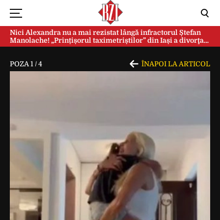
Nici Alexandra nu a mai rezistat lângă infractorul Ștefan
Manolache! „Prințișorul taximetriștilor” din Iași a divorţat
după doi ani de căsnicie
POZA
1
/
4
ÎNAPOI LA ARTICOL