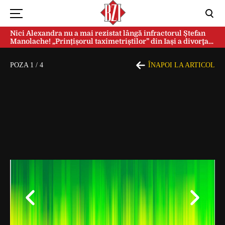
Nici Alexandra nu a mai rezistat lângă infractorul Ștefan
Manolache! „Prințișorul taximetriștilor” din Iași a divorţat
după doi ani de căsnicie
POZA
1
/
4
ÎNAPOI LA ARTICOL