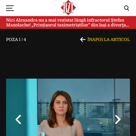
Nici Alexandra nu a mai rezistat lângă infractorul Ștefan
Manolache! „Prințișorul taximetriștilor” din Iași a divorţat
după doi ani de căsnicie
POZA
1
/
4
ÎNAPOI LA ARTICOL