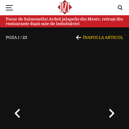
Focar de Salmonella! Ardeii jalapeño din Mexic, retrași din
restaurante după sute de îmbolnăviri
POZA
1
/
23
ÎNAPOI LA ARTICOL