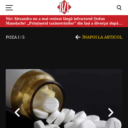
Nici Alexandra nu a mai rezistat lângă infractorul Ștefan
Manolache! „Prințișorul taximetriștilor” din Iași a divorţat după
doi ani de căsnicie
POZA
1
/
5
ÎNAPOI LA ARTICOL