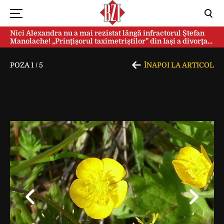
Nici Alexandra nu a mai rezistat lângă infractorul Ștefan
Manolache! „Prințișorul taximetriștilor” din Iași a divorţat
după doi ani de căsnicie
POZA
1
/
5
ÎNAPOI LA ARTICOL