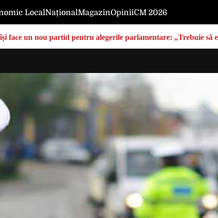
nomic Local
Național
Magazin
Opinii
CM 2026
își face un nou partid pentru alegerile parlamentare: „Trebuie să 