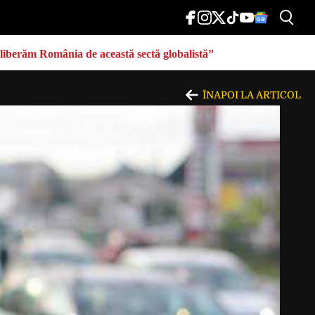
eliberăm România de această sectă globalistă”
ÎNAPOI LA ARTICOL