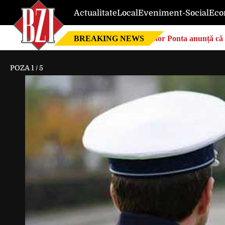
Actualitate
Local
Eveniment-Social
Eco
BREAKING NEWS
Victor Ponta anunță că 
POZA
1
/
5