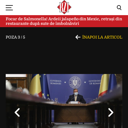
Focar de Salmonella! Ardeii jalapeño din Mexic, retrași din
restaurante după sute de îmbolnăviri
POZA
3
/
5
ÎNAPOI LA ARTICOL