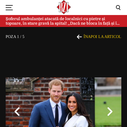
Șoferul ambulanței atacată de localnici cu pietre și
topoare, în stare gravă la spital! ,,Dacă ne bloca în față și în
spate, ne omorau…”
POZA
1
/
5
ÎNAPOI LA ARTICOL