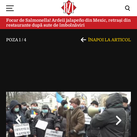
Focar de Salmonella! Ardeii jalapeño din Mexic, retrași din
restaurante după sute de îmbolnăviri
POZA
1
/
4
ÎNAPOI LA ARTICOL