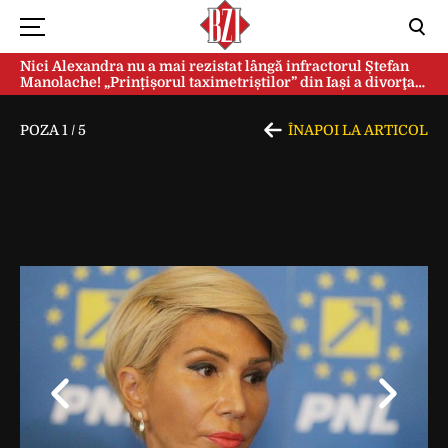
Nici Alexandra nu a mai rezistat lângă infractorul Ștefan
Manolache! „Prințișorul taximetriștilor” din Iași a divorţat
după doi ani de căsnicie
POZA
1
/
5
ÎNAPOI LA ARTICOL