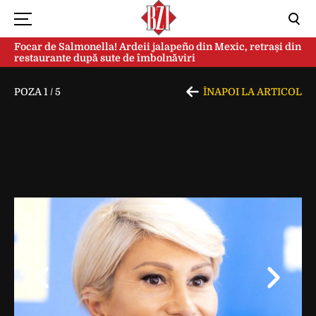
Focar de Salmonella! Ardeii jalapeño din Mexic, retrași din
restaurante după sute de îmbolnăviri
POZA
1
/
5
ÎNAPOI LA ARTICOL