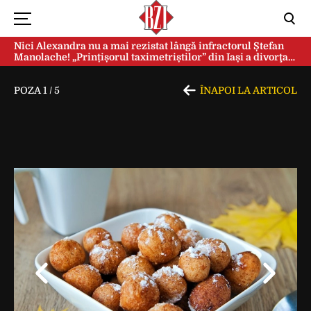
Nici Alexandra nu a mai rezistat lângă infractorul Ștefan
Manolache! „Prințișorul taximetriștilor” din Iași a divorţat
după doi ani de căsnicie
POZA
1
/
5
ÎNAPOI LA ARTICOL