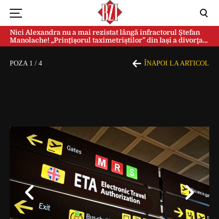
Nici Alexandra nu a mai rezistat lângă infractorul Ștefan
Manolache! „Prințișorul taximetriștilor” din Iași a divorţat
după doi ani de căsnicie
POZA
1
/
4
ÎNAPOI LA ARTICOL