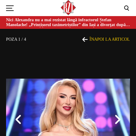
Nici Alexandra nu a mai rezistat lângă infractorul Ștefan
Manolache! „Prințișorul taximetriștilor” din Iași a divorţat după
doi ani de căsnicie
POZA
1
/
4
ÎNAPOI LA ARTICOL