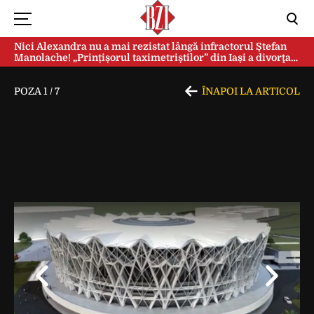
Nici Alexandra nu a mai rezistat lângă infractorul Ștefan
Manolache! „Prințișorul taximetriștilor” din Iași a divorţat
după doi ani de căsnicie
POZA
1
/
7
ÎNAPOI LA ARTICOL