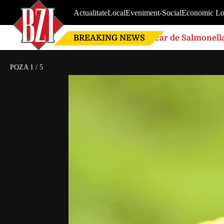
Actualitate
Local
Eveniment-Social
Economic Lo
BREAKING NEWS
Focar de Salmonella
POZA
1
/
5