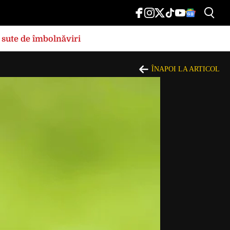
 sute de îmbolnăviri
ÎNAPOI LA ARTICOL