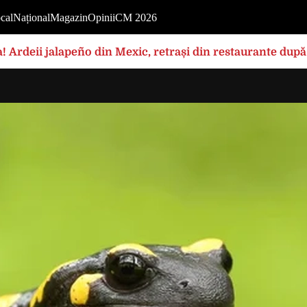
cal
Național
Magazin
Opinii
CM 2026
! Ardeii jalapeño din Mexic, retrași din restaurante după