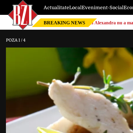
Actualitate
Local
Eveniment-Social
Eco
BREAKING NEWS
Nici Alexandra nu a mai 
POZA
1
/
4