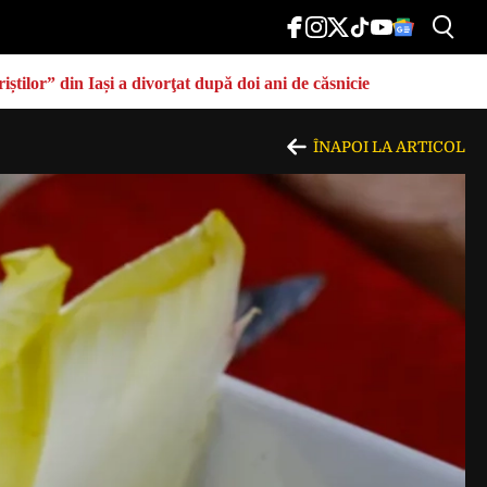
știlor” din Iași a divorţat după doi ani de căsnicie
ÎNAPOI LA ARTICOL