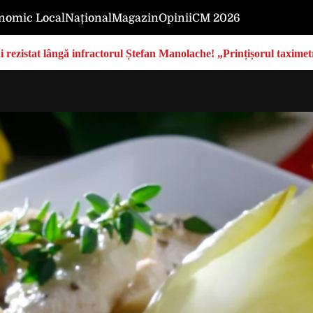
nomic Local
Național
Magazin
Opinii
CM 2026
rezistat lângă infractorul Ștefan Manolache! „Prințișorul taximetri