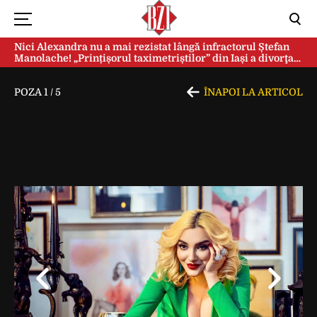
Nici Alexandra nu a mai rezistat lângă infractorul Ștefan
Manolache! „Prințișorul taximetriștilor” din Iași a divorţat
după doi ani de căsnicie
POZA
1
/
5
ÎNAPOI LA ARTICOL