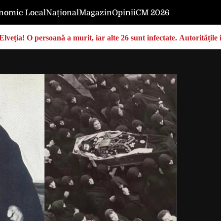
nomic Local
Național
Magazin
Opinii
CM 2026
Elveția! O persoană a murit, iar alte 26 sunt infectate. Autoritățil