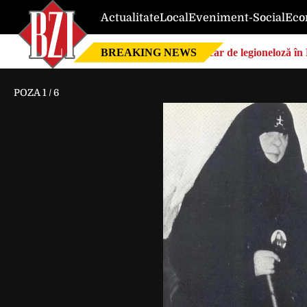
Actualitate
Local
Eveniment-Social
Eco
BREAKING NEWS
Focar de legioneloză în 
POZA
1
/
6