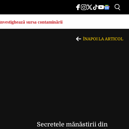
e investighează sursa contaminării
ÎNAPOI LA ARTICOL
Secretele mănăstirii din