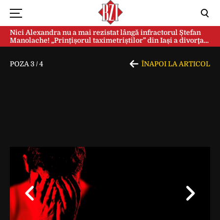
Nici Alexandra nu a mai rezistat lângă infractorul Ștefan
Manolache! „Prințișorul taximetriștilor” din Iași a divorţat
după doi ani de căsnicie
POZA
3
/
4
ÎNAPOI LA ARTICOL