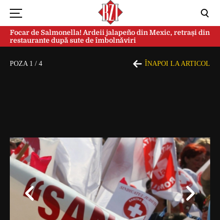
Focar de Salmonella! Ardeii jalapeño din Mexic, retrași din
restaurante după sute de îmbolnăviri
POZA
1
/
4
ÎNAPOI LA ARTICOL