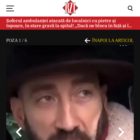
Șoferul ambulanței atacată de localnici cu pietre și
topoare, în stare gravă la spital! ,,Dacă ne bloca în față și în
spate, ne omorau…”
POZA
1
/
6
ÎNAPOI LA ARTICOL