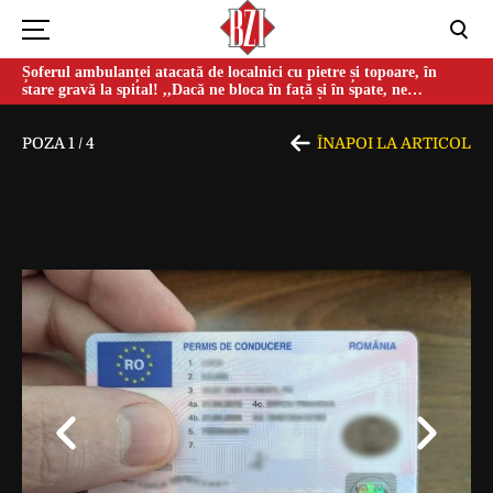
Șoferul ambulanței atacată de localnici cu pietre și topoare, în
stare gravă la spital! ,,Dacă ne bloca în față și în spate, ne
omorau…”
POZA
1
/
4
ÎNAPOI LA ARTICOL