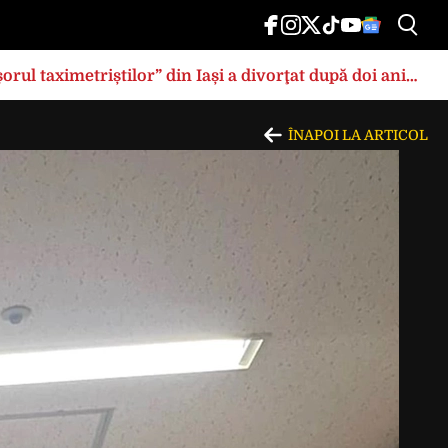
rul taximetriștilor” din Iași a divorţat după doi ani
ÎNAPOI LA ARTICOL