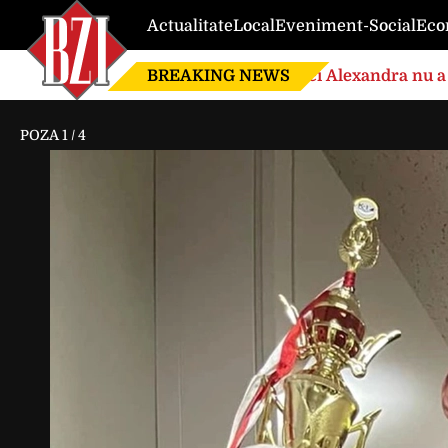
Actualitate
Local
Eveniment-Social
Eco
BREAKING NEWS
Nici Alexandra nu a 
de căsnicie
POZA
1
/
4