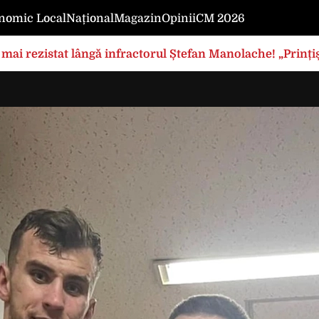
nomic Local
Național
Magazin
Opinii
CM 2026
mai rezistat lângă infractorul Ștefan Manolache! „Prințișo