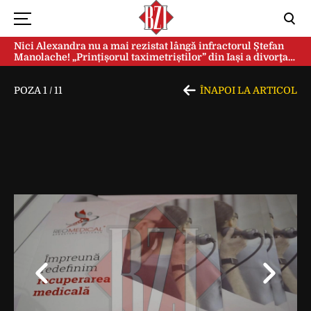
Nici Alexandra nu a mai rezistat lângă infractorul Ștefan
Manolache! „Prințișorul taximetriștilor” din Iași a divorţat
după doi ani de căsnicie
POZA
1
/
11
ÎNAPOI LA ARTICOL