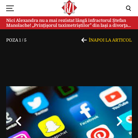
Nici Alexandra nu a mai rezistat lângă infractorul Ștefan
Manolache! „Prințișorul taximetriștilor” din Iași a divorţat
după doi ani de căsnicie
POZA
1
/
5
ÎNAPOI LA ARTICOL