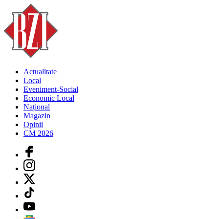
Actualitate
Local
Eveniment-Social
Economic Local
Național
Magazin
Opinii
CM 2026