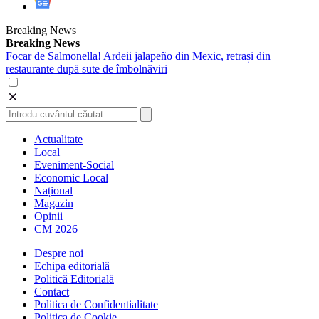
Breaking News
Breaking News
Focar de Salmonella! Ardeii jalapeño din Mexic, retrași din
restaurante după sute de îmbolnăviri
Actualitate
Local
Eveniment-Social
Economic Local
Național
Magazin
Opinii
CM 2026
Despre noi
Echipa editorială
Politică Editorială
Contact
Politica de Confidentialitate
Politica de Cookie