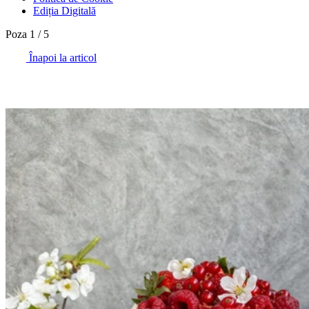
Ediția Digitală
Poza
1
/
5
Înapoi la articol