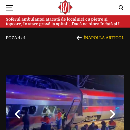
Șoferul ambulanței atacată de localnici cu pietre și
topoare, în stare gravă la spital! ,,Dacă ne bloca în față și în
spate, ne omorau…”
POZA
4
/
4
ÎNAPOI LA ARTICOL