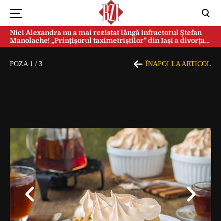
Nici Alexandra nu a mai rezistat lângă infractorul Ștefan
Manolache! „Prințișorul taximetriștilor” din Iași a divorţat
după doi ani de căsnicie
POZA
1
/
3
ÎNAPOI LA ARTICOL