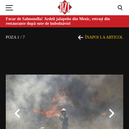
Focar de Salmonella! Ardeii jalapeño din Mexic, retrași din
restaurante după sute de îmbolnăviri
POZA
1
/
7
ÎNAPOI LA ARTICOL