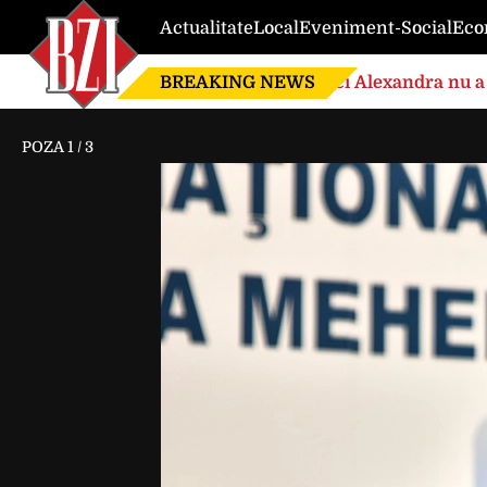
Actualitate
Local
Eveniment-Social
Eco
BREAKING NEWS
Nici Alexandra nu a 
de căsnicie
POZA
1
/
3