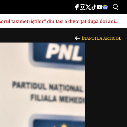
rul taximetriștilor” din Iași a divorţat după doi ani
ÎNAPOI LA ARTICOL