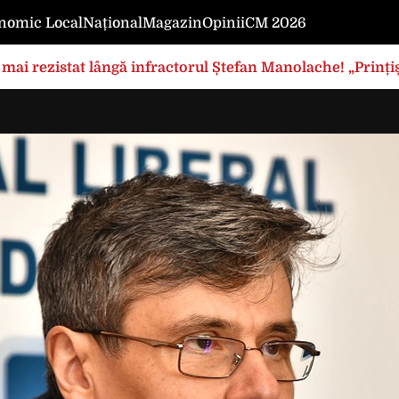
nomic Local
Național
Magazin
Opinii
CM 2026
mai rezistat lângă infractorul Ștefan Manolache! „Prințișo