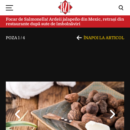
Focar de Salmonella! Ardeii jalapeño din Mexic, retrași din
restaurante după sute de îmbolnăviri
POZA
1
/
4
ÎNAPOI LA ARTICOL