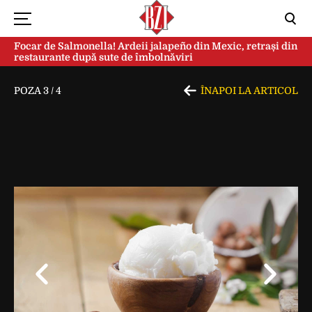
Focar de Salmonella! Ardeii jalapeño din Mexic, retrași din
restaurante după sute de îmbolnăviri
POZA
3
/
4
ÎNAPOI LA ARTICOL