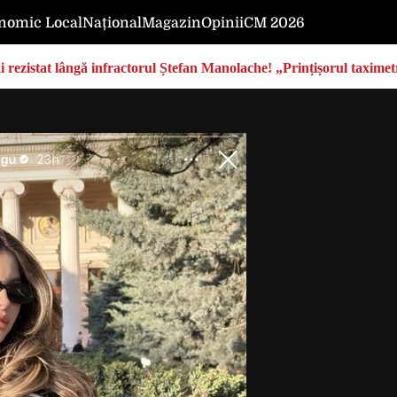
nomic Local
Național
Magazin
Opinii
CM 2026
rezistat lângă infractorul Ștefan Manolache! „Prințișorul taximetri