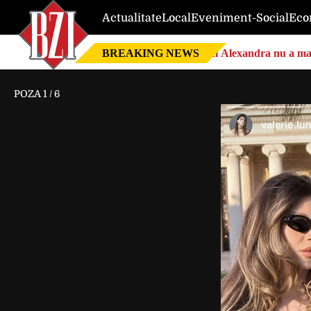
Actualitate
Local
Eveniment-Social
Eco
BREAKING NEWS
Nici Alexandra nu a mai 
POZA
1
/
6