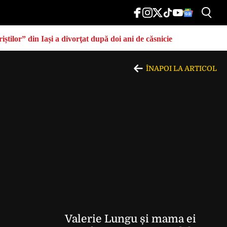
știlor” din Iași a divorţat după doi ani de căsnicie
ÎNAPOI LA ARTICOL
Valerie Lungu și mama ei