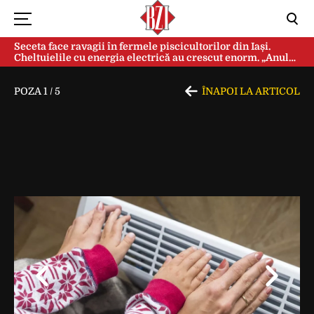
Seceta face ravagii în fermele piscicultorilor din Iași.
Cheltuielile cu energia electrică au crescut enorm. „Anul
acesta e mai grav din cauza temperaturilor foarte mari”
POZA
1
/
5
ÎNAPOI LA ARTICOL