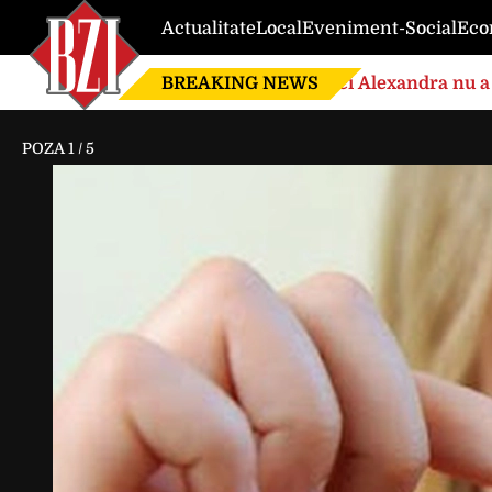
Actualitate
Local
Eveniment-Social
Eco
BREAKING NEWS
Nici Alexandra nu a 
de căsnicie
POZA
1
/
5