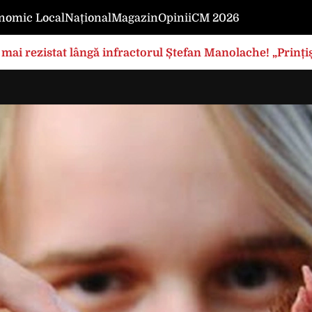
nomic Local
Național
Magazin
Opinii
CM 2026
mai rezistat lângă infractorul Ștefan Manolache! „Prințișo