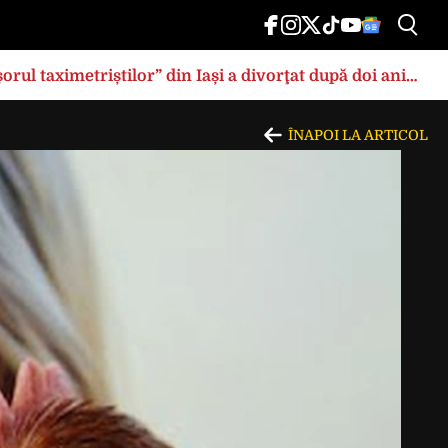
rul taximetriștilor” din Iași a divorţat după doi ani
ÎNAPOI LA ARTICOL