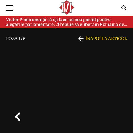
Victor Ponta anunță că își face un nou partid pentru
alegerile parlamentare: „Trebuie să eliberăm România de
această sectă globalistă”
POZA
1
/
5
ÎNAPOI LA ARTICOL