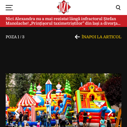
Nici Alexandra nu a mai rezistat lângă infractorul Ștefan
Manolache! „Prințișorul taximetriștilor” din Iași a divorţat
după doi ani de căsnicie
POZA
1
/
3
ÎNAPOI LA ARTICOL