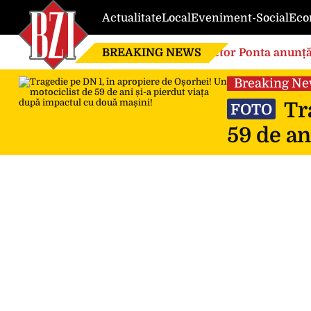
Actualitate
Local
Eveniment-Social
Eco
BREAKING NEWS
Victor Ponta anunță
globalistă”
Breaking N
Tra
FOTO
59 de an