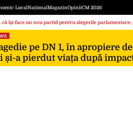
nomic Local
Național
Magazin
Opinii
CM 2026
 că își face un nou partid pentru alegerile parlamentare
ews
gedie pe DN 1, în apropiere de
i și-a pierdut viața după impac