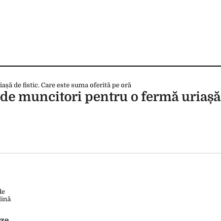
e muncitori pentru o fermă uriașă d
eze