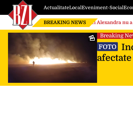
Actualitate
Local
Eveniment-Social
Eco
BREAKING NEWS
Nici Alexandra nu a 
de căsnicie
Breaking N
Inc
FOTO
afectate