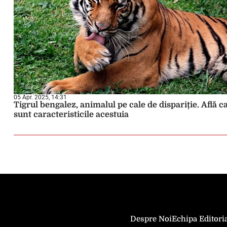
05 Apr. 2025, 14:31
Tigrul bengalez, animalul pe cale de dispariție. Află c
sunt caracteristicile acestuia
Despre Noi
Echipa Editori