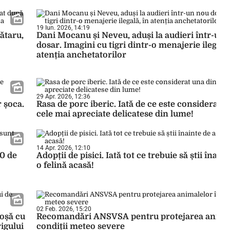
19 Iun. 2026, 14:19
ătaru,
Dani Mocanu și Neveu, aduși la audieri într-un
dosar. Imagini cu tigri dintr-o menajerie ilegală,
atenția anchetatorilor
29 Apr. 2026, 12:36
r șoca.
Rasa de porc iberic. Iată de ce este considerat u
cele mai apreciate delicatese din lume!
14 Apr. 2026, 12:10
30 de
Adopții de pisici. Iată tot ce trebuie să știi înaint
o felină acasă!
02 Feb. 2026, 15:20
coșă cu
Recomandări ANSVSA pentru protejarea animal
rigului
condiții meteo severe