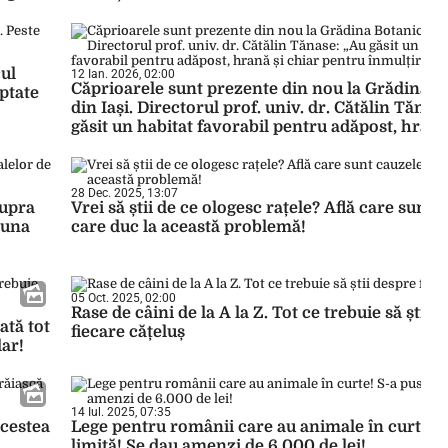
cul
12 Ian. 2026, 02:00
Căprioarele sunt prezente din nou la Grădina B
ptate
din Iași. Directorul prof. univ. dr. Cătălin Tănas
găsit un habitat favorabil pentru adăpost, hrană
pentru înmulțire”
28 Dec. 2025, 13:07
supra
Vrei să știi de ce ologesc rațele? Află care sunt 
 una
care duc la această problemă!
05 Oct. 2025, 02:00
Rase de câini de la A la Z. Tot ce trebuie să știi 
ată tot
fiecare cățeluș
lar!
14 Iul. 2025, 07:35
acestea
Lege pentru românii care au animale în curte! S
limită! Se dau amenzi de 6.000 de lei!