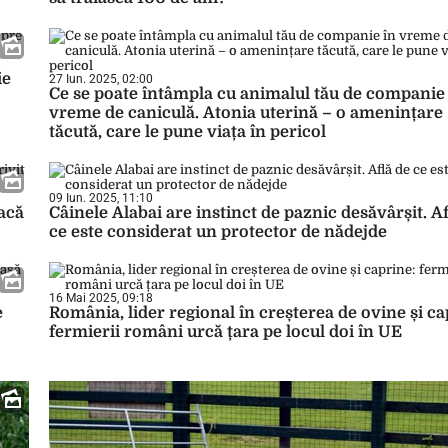
ie
27 Iun. 2025, 02:00
Ce se poate întâmpla cu animalul tău de companie
vreme de caniculă. Atonia uterină – o amenințare
tăcută, care le pune viața în pericol
09 Iun. 2025, 11:10
dacă
Câinele Alabai are instinct de paznic desăvârșit. Af
ce este considerat un protector de nădejde
16 Mai 2025, 09:18
e
România, lider regional în creșterea de ovine și ca
fermierii români urcă țara pe locul doi în UE