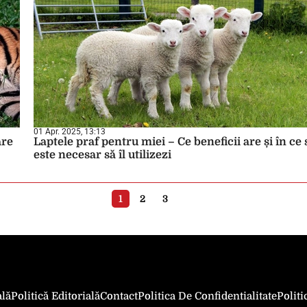
01 Apr. 2025, 13:13
are
Laptele praf pentru miei – Ce beneficii are și în ce s
este necesar să îl utilizezi
1
2
3
ală
Politică Editorială
Contact
Politica De Confidentialitate
Polit