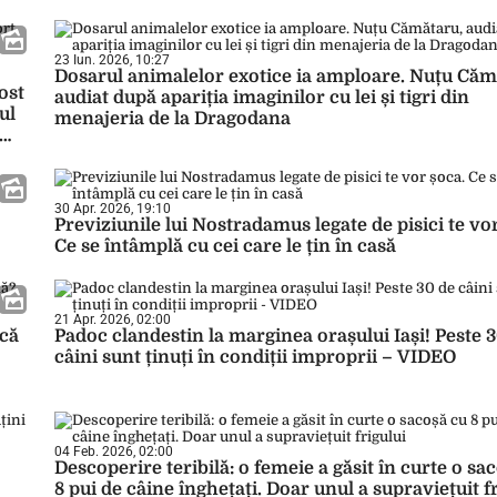
23 Iun. 2026, 10:27
Dosarul animalelor exotice ia amploare. Nuțu Căm
ost
audiat după apariția imaginilor cu lei și tigri din
ul
menajeria de la Dragodana
30 Apr. 2026, 19:10
Previziunile lui Nostradamus legate de pisici te vo
Ce se întâmplă cu cei care le țin în casă
21 Apr. 2026, 02:00
acă
Padoc clandestin la marginea orașului Iași! Peste 
câini sunt ținuți în condiții improprii – VIDEO
04 Feb. 2026, 02:00
Descoperire teribilă: o femeie a găsit în curte o sa
8 pui de câine înghețați. Doar unul a supraviețuit f