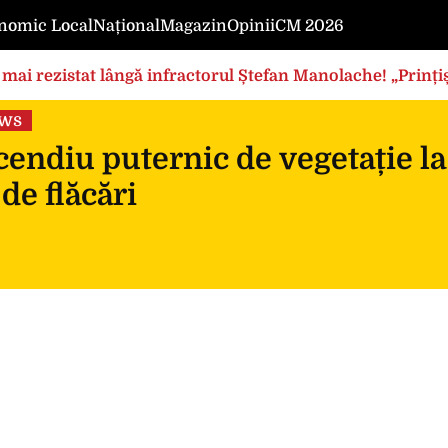
nomic Local
Național
Magazin
Opinii
CM 2026
mai rezistat lângă infractorul Ștefan Manolache! „Prințișo
ews
endiu puternic de vegetație la
 de flăcări