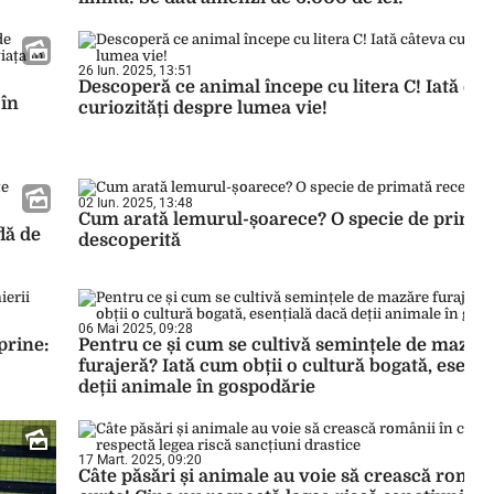
26 Iun. 2025, 13:51
Descoperă ce animal începe cu litera C! Iată câ
 în
curiozități despre lumea vie!
02 Iun. 2025, 13:48
Cum arată lemurul-șoarece? O specie de primat
lă de
descoperită
06 Mai 2025, 09:28
prine:
Pentru ce și cum se cultivă semințele de mazăr
furajeră? Iată cum obții o cultură bogată, esenți
deții animale în gospodărie
17 Mart. 2025, 09:20
Câte păsări și animale au voie să crească români