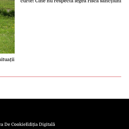
curte! Cine nu respectă legea riscă sancțiuni dr
ituații
ica De Cookie
Ediția Digitală