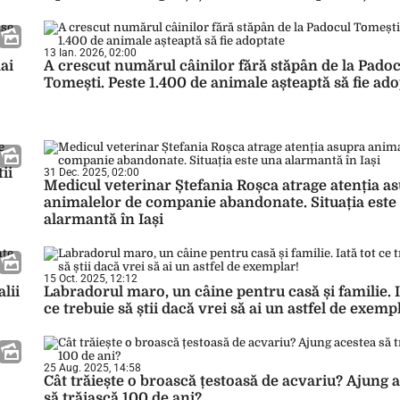
13 Ian. 2026, 02:00
ai
A crescut numărul câinilor fără stăpân de la Pado
Tomești. Peste 1.400 de animale așteaptă să fie ado
ii
31 Dec. 2025, 02:00
Medicul veterinar Ștefania Roșca atrage atenția a
animalelor de companie abandonate. Situația este
alarmantă în Iași
15 Oct. 2025, 12:12
lii
Labradorul maro, un câine pentru casă și familie. I
ce trebuie să știi dacă vrei să ai un astfel de exemp
25 Aug. 2025, 14:58
Cât trăiește o broască țestoasă de acvariu? Ajung 
să trăiască 100 de ani?