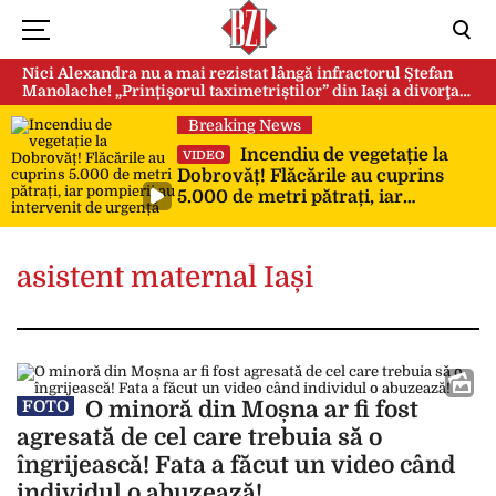
Nici Alexandra nu a mai rezistat lângă infractorul Ștefan
Manolache! „Prințișorul taximetriștilor” din Iași a divorţat
după doi ani de căsnicie
Breaking News
Incendiu de vegetație la
VIDEO
Dobrovăț! Flăcările au cuprins
5.000 de metri pătrați, iar
pompierii au intervenit de urgență
asistent maternal Iași
O minoră din Moșna ar fi fost
FOTO
agresată de cel care trebuia să o
îngrijească! Fata a făcut un video când
individul o abuzează!