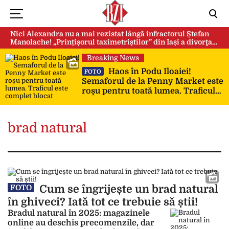
Nici Alexandra nu a mai rezistat lângă infractorul Ștefan
Manolache! „Prințișorul taximetriștilor” din Iași a divorţat
după doi ani de căsnicie
Breaking News
Haos în Podu Iloaiei!
FOTO
Semaforul de la Penny Market este
roșu pentru toată lumea. Traficul
este complet blocat
brad natural
Cum se îngrijește un brad natural
FOTO
în ghiveci? Iată tot ce trebuie să știi!
Bradul natural în 2025: magazinele
online au deschis precomenzile, dar